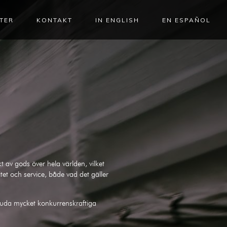
TER
KONTAKT
IN ENGLISH
EN ESPAÑOL
t av gods över hela världen, vilket
litet och service, både vad det gäller
juda mycket konkurrenskraftiga