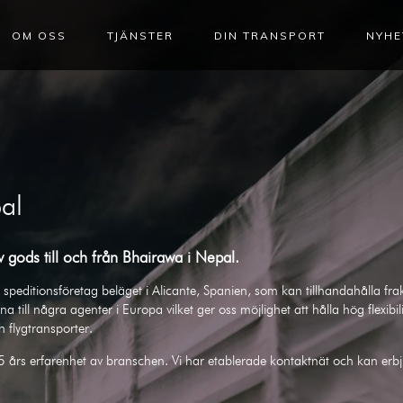
OM OSS
TJÄNSTER
DIN TRANSPORT
NYHE
al
 gods till och från
Bhairawa
i
Nepal
.
speditionsföretag beläget i Alicante, Spanien, som kan tillhandahålla frak
na till några agenter i Europa vilket ger oss möjlighet att hålla hög flexibi
ch flygtransporter.
5 års erfarenhet av branschen. Vi har etablerade kontaktnät och kan erb