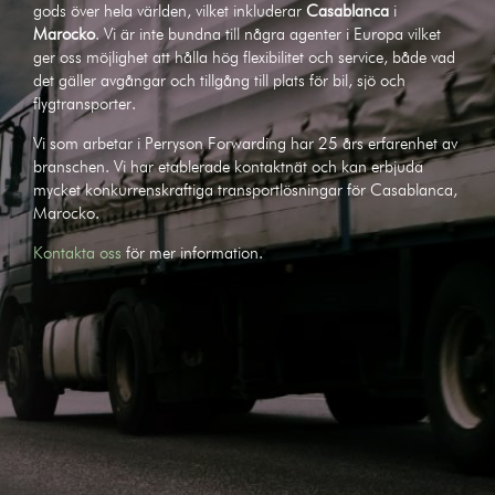
gods över hela världen, vilket inkluderar
Casablanca
i
Marocko
. Vi är inte bundna till några agenter i Europa vilket
ger oss möjlighet att hålla hög flexibilitet och service, både vad
det gäller avgångar och tillgång till plats för bil, sjö och
flygtransporter.
Vi som arbetar i Perryson Forwarding har 25 års erfarenhet av
branschen. Vi har etablerade kontaktnät och kan erbjuda
mycket konkurrenskraftiga transportlösningar för Casablanca,
Marocko.
Kontakta oss
för mer information.