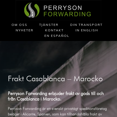
OM OSS
TJÄNSTER
DIN TRANSPORT
NYHETER
KONTAKT
IN ENGLISH
EN ESPAÑOL
Frakt Casablanca – Marocko
Perryson Forwarding erbjuder frakt av gods till och
från
Casablanca
i
Marocko
.
Perryson Forwarding är ett svenskt privatägt speditionsföretag
beläget i Alicante, Spanien, som kan tillhandahålla frakt av