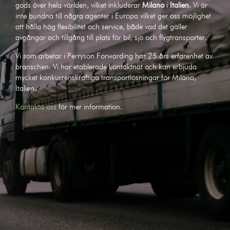
gods över hela världen, vilket inkluderar
Milano
i
Italien
. Vi är
inte bundna till några agenter i Europa vilket ger oss möjlighet
att hålla hög flexibilitet och service, både vad det gäller
avgångar och tillgång till plats för bil, sjö och flygtransporter.
Vi som arbetar i Perryson Forwarding har 25 års erfarenhet av
branschen. Vi har etablerade kontaktnät och kan erbjuda
mycket konkurrenskraftiga transportlösningar för Milano,
Italien.
Kontakta oss
för mer information.