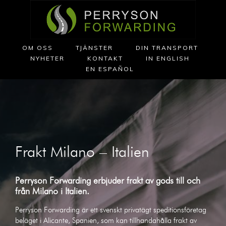
OM OSS
TJÄNSTER
DIN TRANSPORT
NYHETER
KONTAKT
IN ENGLISH
EN ESPAÑOL
Frakt Milano – Italien
Perryson Forwarding erbjuder frakt av gods till och
från
Milano
i
Italien
.
Perryson Forwarding är ett svenskt privatägt speditionsföretag
beläget i Alicante, Spanien, som kan tillhandahålla frakt av