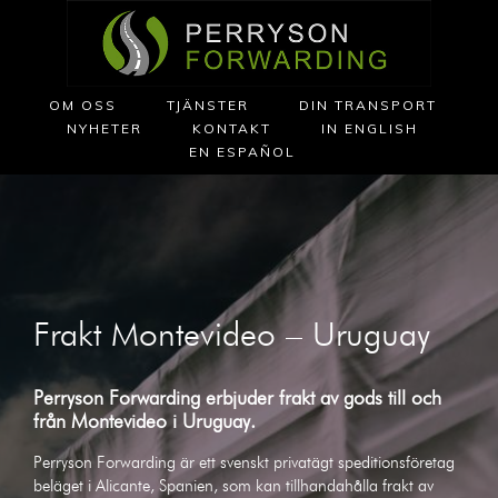
OM OSS
TJÄNSTER
DIN TRANSPORT
NYHETER
KONTAKT
IN ENGLISH
EN ESPAÑOL
Frakt Montevideo – Uruguay
Perryson Forwarding erbjuder frakt av gods till och
från
Montevideo
i
Uruguay
.
Perryson Forwarding är ett svenskt privatägt speditionsföretag
beläget i Alicante, Spanien, som kan tillhandahålla frakt av