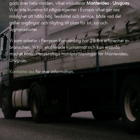
gods över hela världen, vilket inkluderar
Montevideo
i
Uruguay
.
Vi är inte bundna till några agenter i Europa vilket ger oss
möjlighet att hålla hög flexibilitet och service, både vad det
gäller avgångar och tillgång till plats för bil, sjö och
flygtransporter.
Vi som arbetar i Perryson Forwarding har 25 års erfarenhet av
branschen. Vi har etablerade kontaktnät och kan erbjuda
mycket konkurrenskraftiga transportlösningar för Montevideo,
Uruguay.
Kontakta oss
för mer information.