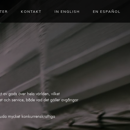
TER
KONTAKT
IN ENGLISH
EN ESPAÑOL
t av gods över hela världen, vilket
litet och service, både vad det gäller avgångar
juda mycket konkurrenskraftiga