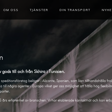
OM OSS
TJÄNSTER
DIN TRANSPORT
NYHE
en
 gods till och från
Skhira
i
Tunisien
.
speditionsföretag beläget i Alicante, Spanien, som kan tillhandahålla frak
na till några agenter i Europa vilket ger oss möjlighet att hålla hög flexibi
sporter.
5 års erfarenhet av branschen. Vi har etablerade kontaktnät och kan erb