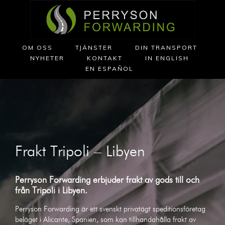
OM OSS
TJÄNSTER
DIN TRANSPORT
NYHETER
KONTAKT
IN ENGLISH
EN ESPAÑOL
Frakt Tripoli – Libyen
Perryson Forwarding erbjuder frakt av gods till och
från
Tripoli
i
Libyen
.
Perryson Forwarding är ett svenskt privatägt speditionsföretag
beläget i Alicante, Spanien, som kan tillhandahålla frakt av