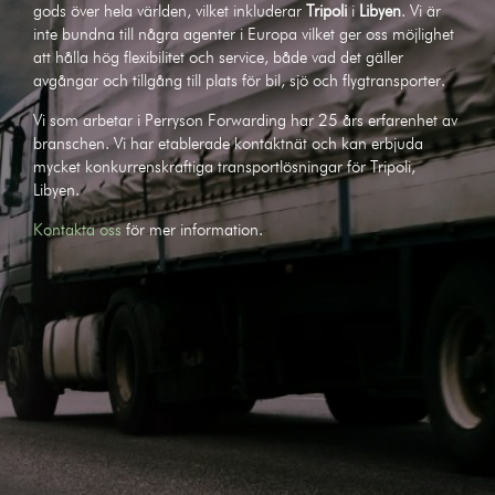
gods över hela världen, vilket inkluderar
Tripoli
i
Libyen
. Vi är
inte bundna till några agenter i Europa vilket ger oss möjlighet
att hålla hög flexibilitet och service, både vad det gäller
avgångar och tillgång till plats för bil, sjö och flygtransporter.
Vi som arbetar i Perryson Forwarding har 25 års erfarenhet av
branschen. Vi har etablerade kontaktnät och kan erbjuda
mycket konkurrenskraftiga transportlösningar för Tripoli,
Libyen.
Kontakta oss
för mer information.